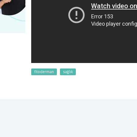
fitoderman
sağlık