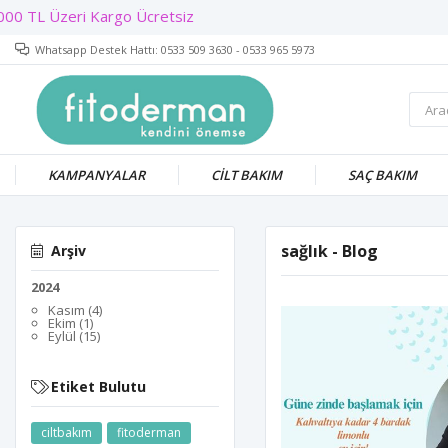
Whatsapp Destek Hattı: 0533 509 3630 - 0533 965 5973
KAMPANYALAR
CİLT BAKIM
SAÇ BAKIM
sağlık - Blog
Arşiv
2024
Kasım (4)
Ekim (1)
Eylül (15)
Etiket Bulutu
ciltbakım
fitoderman