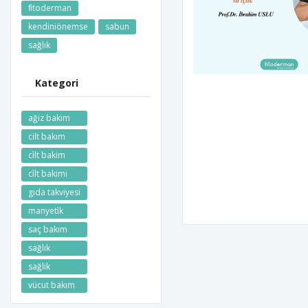
fi̇toderman
kendiniönemse
sabun
sağlık
Kategori
ağiz bakim
cilt bakım
ci̇lt bakim
ci̇lt bakimi
gıda takviyesi
manyeti̇k
saç bakım
sağlık
sağlik
vücut bakım