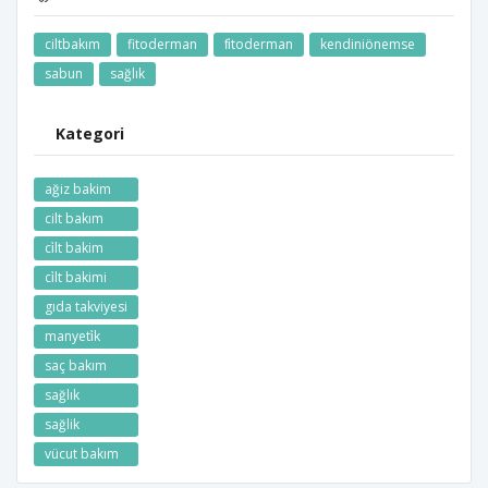
ciltbakım
fitoderman
fi̇toderman
kendiniönemse
sabun
sağlık
Kategori
ağiz bakim
cilt bakım
ci̇lt bakim
ci̇lt bakimi
gıda takviyesi
manyeti̇k
saç bakım
sağlık
sağlik
vücut bakım