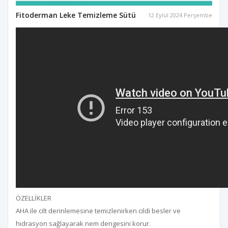
Fitoderman Leke Temizleme Sütü
12 Eylül 2024 Perşembe
ÖZELLİKLER
AHA ile cilt derinlemesine temizlenirken cildi besler ve
hidrasyon sağlayarak nem dengesini korur.