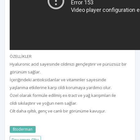
ÖZELLİKLER
Hyaluronic acid sayesinde cildinizi gençleştirir ve pürüzsüz bir
görünüm sağlar.
İçeriğindeki antioksidanlar ve vitaminler sayesinde
yaşlanma etkilerine karşı cildi korumaya yardımcı olur.
Özel olarak formüle edilmiş ex-tract ve yağ karışımları ile
cildi sıkılaştırır ve yoğun nem sağlar.
Cilt daha ışıltılı, genç ve canlı bir görünüme kavuşur.
fi̇toderman
Devamını Oku