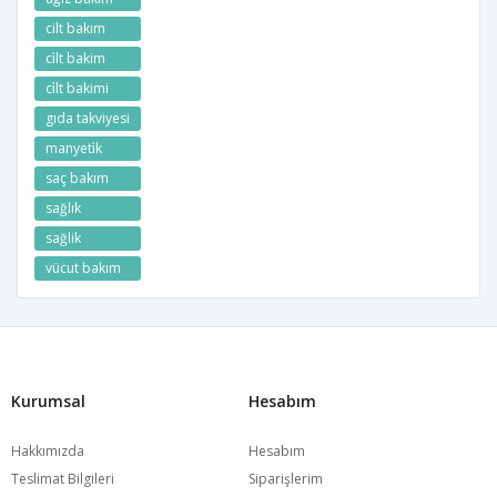
cilt bakım
ci̇lt bakim
ci̇lt bakimi
gıda takviyesi
manyeti̇k
saç bakım
sağlık
sağlik
vücut bakım
Kurumsal
Hesabım
Hakkımızda
Hesabım
Teslimat Bilgileri
Siparişlerim