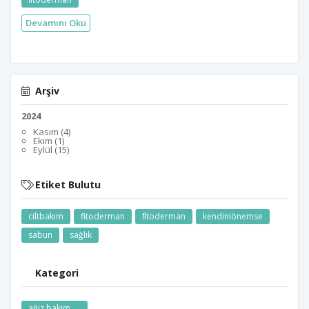
Devamını Oku
Arşiv
2024
Kasım (4)
Ekim (1)
Eylül (15)
Etiket Bulutu
ciltbakım
fitoderman
fi̇toderman
kendiniönemse
sabun
sağlık
Kategori
ağiz bakim