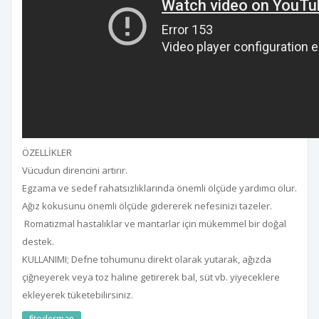
ÖZELLİKLER
Vücudun direncini artırır.
Egzama ve sedef rahatsızlıklarında önemli ölçüde yardımcı olur.
Ağız kokusunu önemli ölçüde gidererek nefesinizi tazeler.
Romatizmal hastalıklar ve mantarlar için mükemmel bir doğal
destek.
KULLANIMI; Defne tohumunu direkt olarak yutarak, ağızda
çiğneyerek veya toz haline getirerek bal, süt vb. yiyeceklere
ekleyerek tüketebilirsiniz.
fi̇toderman