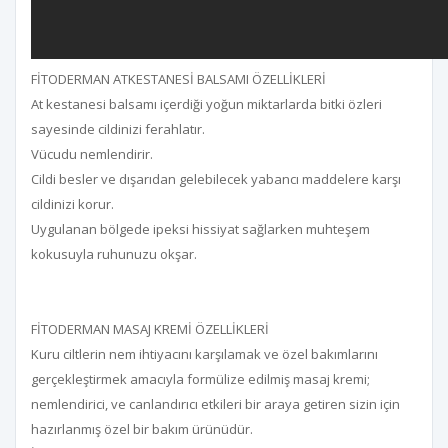
FİTODERMAN ATKESTANESİ BALSAMI ÖZELLİKLERİ
At kestanesi balsamı içerdiği yoğun miktarlarda bitki özleri
sayesinde cildinizi ferahlatır.
Vücudu nemlendirir.
Cildi besler ve dışarıdan gelebilecek yabancı maddelere karşı
cildinizi korur.
Uygulanan bölgede ipeksi hissiyat sağlarken muhteşem
kokusuyla ruhunuzu okşar.
FİTODERMAN MASAJ KREMİ ÖZELLİKLERİ
Kuru ciltlerin nem ihtiyacını karşılamak ve özel bakımlarını
gerçekleştirmek amacıyla formülize edilmiş masaj kremi;
nemlendirici, ve canlandırıcı etkileri bir araya getiren sizin için
hazırlanmış özel bir bakım ürünüdür.