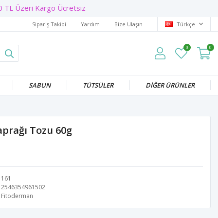
 TL Üzeri Kargo Ücretsiz
Sipariş Takibi
Yardım
Bize Ulaşın
Türkçe
0
0
SABUN
TÜTSÜLER
DİĞER ÜRÜNLER
prağı Tozu 60g
161
2546354961502
Fitoderman